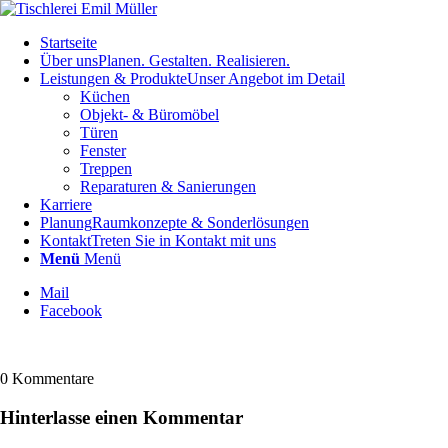
Startseite
Über uns
Planen. Gestalten. Realisieren.
Leistungen & Produkte
Unser Angebot im Detail
Küchen
Objekt- & Büromöbel
Türen
Fenster
Treppen
Reparaturen & Sanierungen
Karriere
Planung
Raumkonzepte & Sonderlösungen
Kontakt
Treten Sie in Kontakt mit uns
Menü
Menü
Mail
Facebook
0
Kommentare
Hinterlasse einen Kommentar