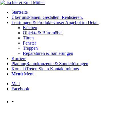
Startseite
Über uns
Planen. Gestalten. Realisieren.
Leistungen & Produkte
Unser Angebot im Detail
Küchen
Objekt- & Büromöbel
Türen
Fenster
Treppen
Reparaturen & Sanierungen
Karriere
Planung
Raumkonzepte & Sonderlösungen
Kontakt
Treten Sie in Kontakt mit uns
Menü
Menü
Mail
Facebook
-