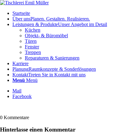
Startseite
Über uns
Planen. Gestalten. Realisieren.
Leistungen & Produkte
Unser Angebot im Detail
Küchen
Objekt- & Büromöbel
Türen
Fenster
Treppen
Reparaturen & Sanierungen
Karriere
Planung
Raumkonzepte & Sonderlösungen
Kontakt
Treten Sie in Kontakt mit uns
Menü
Menü
Mail
Facebook
0
Kommentare
Hinterlasse einen Kommentar