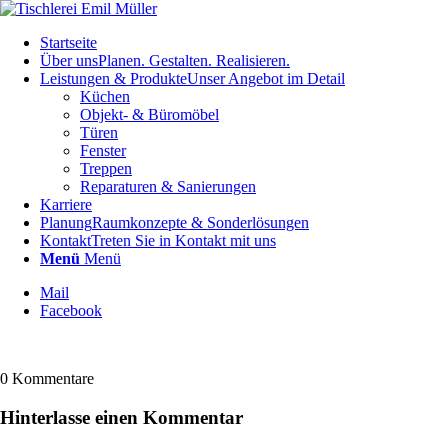
Startseite
Über uns
Planen. Gestalten. Realisieren.
Leistungen & Produkte
Unser Angebot im Detail
Küchen
Objekt- & Büromöbel
Türen
Fenster
Treppen
Reparaturen & Sanierungen
Karriere
Planung
Raumkonzepte & Sonderlösungen
Kontakt
Treten Sie in Kontakt mit uns
Menü
Menü
Mail
Facebook
0
Kommentare
Hinterlasse einen Kommentar