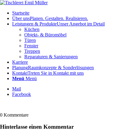
Startseite
Über uns
Planen. Gestalten. Realisieren.
Leistungen & Produkte
Unser Angebot im Detail
Küchen
Objekt- & Büromöbel
Türen
Fenster
Treppen
Reparaturen & Sanierungen
Karriere
Planung
Raumkonzepte & Sonderlösungen
Kontakt
Treten Sie in Kontakt mit uns
Menü
Menü
Mail
Facebook
0
Kommentare
Hinterlasse einen Kommentar