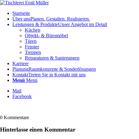
Startseite
Über uns
Planen. Gestalten. Realisieren.
Leistungen & Produkte
Unser Angebot im Detail
Küchen
Objekt- & Büromöbel
Türen
Fenster
Treppen
Reparaturen & Sanierungen
Karriere
Planung
Raumkonzepte & Sonderlösungen
Kontakt
Treten Sie in Kontakt mit uns
Menü
Menü
Mail
Facebook
0
Kommentare
Hinterlasse einen Kommentar