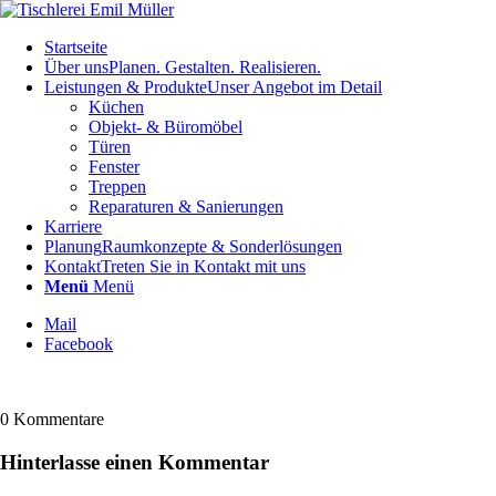
Startseite
Über uns
Planen. Gestalten. Realisieren.
Leistungen & Produkte
Unser Angebot im Detail
Küchen
Objekt- & Büromöbel
Türen
Fenster
Treppen
Reparaturen & Sanierungen
Karriere
Planung
Raumkonzepte & Sonderlösungen
Kontakt
Treten Sie in Kontakt mit uns
Menü
Menü
Mail
Facebook
0
Kommentare
Hinterlasse einen Kommentar