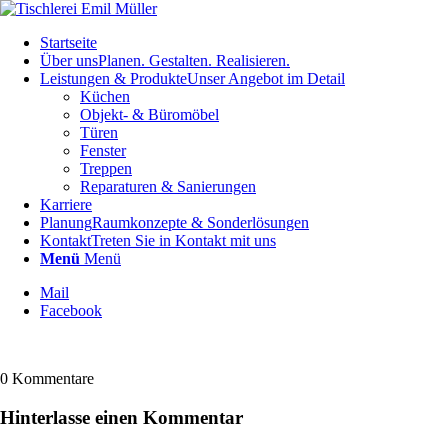
Startseite
Über uns
Planen. Gestalten. Realisieren.
Leistungen & Produkte
Unser Angebot im Detail
Küchen
Objekt- & Büromöbel
Türen
Fenster
Treppen
Reparaturen & Sanierungen
Karriere
Planung
Raumkonzepte & Sonderlösungen
Kontakt
Treten Sie in Kontakt mit uns
Menü
Menü
Mail
Facebook
0
Kommentare
Hinterlasse einen Kommentar